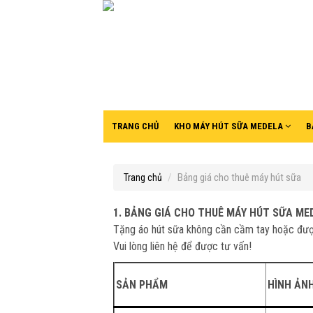
TRANG CHỦ
KHO MÁY HÚT SỮA MEDELA
B
Bảng giá cho thuê máy hút sữa
Trang chủ
1. BẢNG GIÁ CHO THUÊ MÁY HÚT SỮA ME
Tặng áo hút sữa không cần cầm tay hoặc đượ
Vui lòng liên hệ để được tư vấn!
SẢN PHẨM
HÌNH ẢN