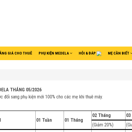
ẢNG GIÁ CHO THUÊ
PHỤ KIỆN MEDELA
HỎI & ĐÁP
MẸ CẦN BIẾT
DELA
THÁNG 05/2026
c đổi sang phụ kiện mới 100% cho các mẹ khi thuê máy.
02 Tháng
03
H
01 Tuần
01 Tháng
(Giảm 20%)
(G