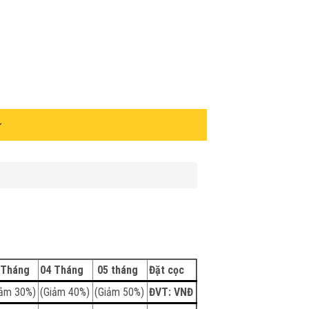
 Tháng
04 Tháng
05 tháng
Đặt cọc
iảm 30%)
(Giảm 40%)
(Giảm 50%)
ĐVT: VNĐ